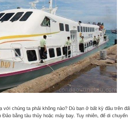
ạ với chúng ta phải không nào? Dù bạn ở bất kỳ đâu trên đấ
ôn Đảo bằng tàu thủy hoặc máy bay. Tuy nhiên, để di chuyển