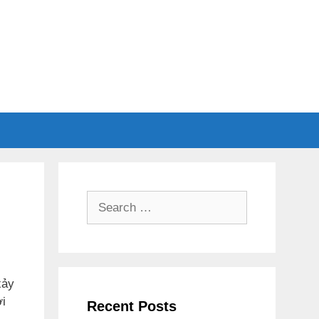
Search
for:
xảy
ơi
Recent Posts