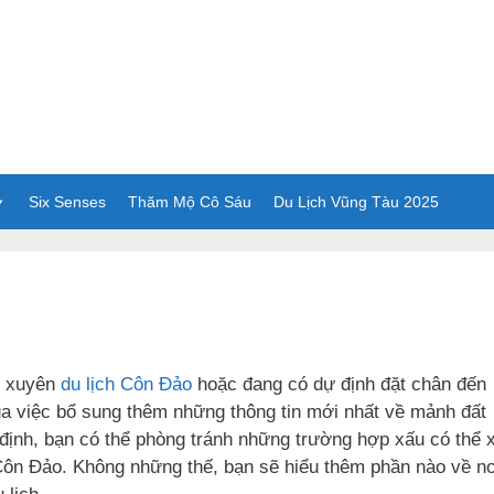
Six Senses
Thăm Mộ Cô Sáu
Du Lịch Vũng Tàu 2025
g xuyên
du lịch Côn Đảo
hoặc đang có dự định đặt chân đến
qua việc bổ sung thêm những thông tin mới nhất về mảnh đất
 định, bạn có thể phòng tránh những trường hợp xấu có thể 
Côn Đảo. Không những thế, bạn sẽ hiểu thêm phần nào về n