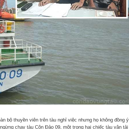
oàn bộ thuyền viên trên tàu nghỉ việc nhưng họ không đồng ý
gừng chạy tàu Côn Đảo 09, một trong hai chiếc tàu vận tải