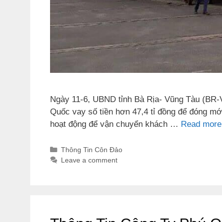
Ngày 11-6, UBND tỉnh Bà Rịa- Vũng Tàu (BR-V
Quốc vay số tiền hơn 47,4 tỉ đồng để đóng mới
hoạt động để vận chuyển khách …
Read more
Categories
Thông Tin Côn Đảo
Leave a comment