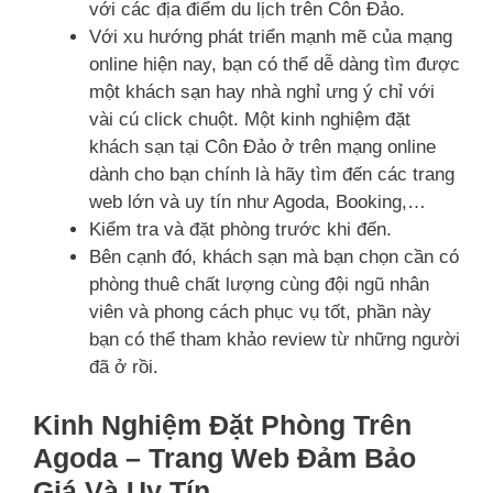
với các địa điểm du lịch trên Côn Đảo.
Với xu hướng phát triển mạnh mẽ của mạng
online hiện nay, bạn có thể dễ dàng tìm được
một khách sạn hay nhà nghỉ ưng ý chỉ với
vài cú click chuột. Một kinh nghiệm đặt
khách sạn tại Côn Đảo ở trên mạng online
dành cho bạn chính là hãy tìm đến các trang
web lớn và uy tín như Agoda, Booking,…
Kiểm tra và đặt phòng trước khi đến.
Bên cạnh đó, khách sạn mà bạn chọn cần có
phòng thuê chất lượng cùng đội ngũ nhân
viên và phong cách phục vụ tốt, phần này
bạn có thể tham khảo review từ những người
đã ở rồi.
Kinh Nghiệm Đặt Phòng Trên
Agoda – Trang Web Đảm Bảo
Giá Và Uy Tín