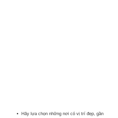
Hãy lựa chọn những nơi có vị trí đẹp, gần