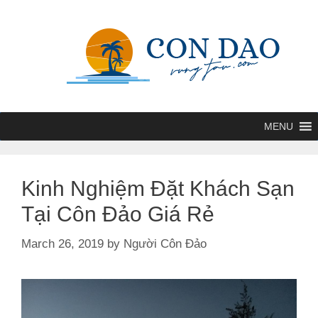
Skip
to
content
MENU
Kinh Nghiệm Đặt Khách Sạn
Tại Côn Đảo Giá Rẻ
March 26, 2019
by
Người Côn Đảo