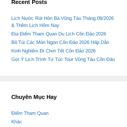
Recent Posts
Lịch Nước Rút Hòn Bà Vũng Tàu Tháng 08/2026
& Thêm Lịch Hôm Nay
Địa Điểm Tham Quan Du Lịch Côn Đảo 2026
Bỏ Túi Các Món Ngon Côn Đảo 2026 Hấp Dẫn
Kinh Nghiệm Đi Chơi Tết Côn Đảo 2026
Gợi Ý Lịch Trình Tự Túc Tour Vũng Tàu Côn Đảo
Chuyên Mục Hay
Điểm Tham Quan
Khác