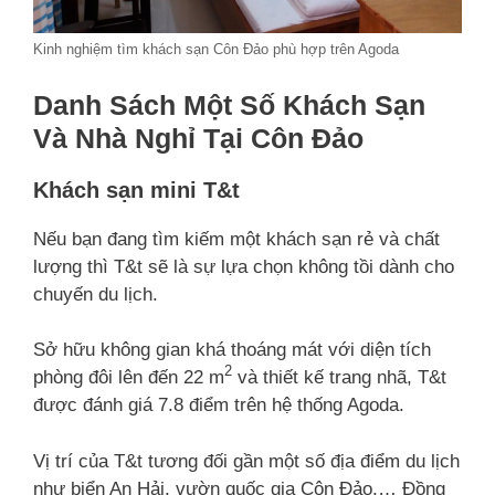
Kinh nghiệm tìm khách sạn Côn Đảo phù hợp trên Agoda
Danh Sách Một Số Khách Sạn
Và Nhà Nghỉ Tại Côn Đảo
Khách sạn mini T&t
Nếu bạn đang tìm kiếm một khách sạn rẻ và chất
lượng thì T&t sẽ là sự lựa chọn không tồi dành cho
chuyến du lịch.
Sở hữu không gian khá thoáng mát với diện tích
2
phòng đôi lên đến 22 m
và thiết kế trang nhã, T&t
được đánh giá 7.8 điểm trên hệ thống Agoda.
Vị trí của T&t tương đối gần một số địa điểm du lịch
như biển An Hải, vườn quốc gia Côn Đảo,… Đồng