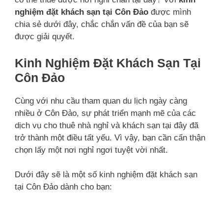
nghiệm đặt khách sạn
tại Côn Đảo
được mình
chia sẻ dưới đây, chắc chắn vấn đề của bạn sẽ
được giải quyết.
Kinh Nghiệm Đặt Khách Sạn
Tại
Côn Đảo
Cùng với nhu cầu tham quan du lịch ngày càng
nhiều ở Côn Đảo, sự phát triển mạnh mẽ của các
dịch vụ cho thuê nhà nghỉ và khách sạn tại đây đã
trở thành một điều tất yếu. Vì vậy, bạn cần cẩn thận
chọn lấy một nơi nghỉ ngơi tuyệt vời nhất.
Dưới đây sẽ là một số kinh nghiệm đặt khách sạn
tại Côn Đảo dành cho bạn: