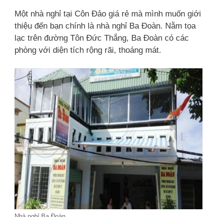
Một nhà nghỉ tại Côn Đảo giá rẻ mà mình muốn giới
thiệu đến bạn chính là nhà nghỉ Ba Đoàn. Nằm tọa
lạc trên đường Tôn Đức Thắng, Ba Đoàn có các
phòng với diện tích rộng rãi, thoáng mát.
Nhà nghỉ Ba Đoàn