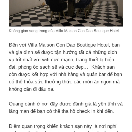
Không gian sang trọng của Villa Maison Con Dao Boutique Hotel
Đến với Villa Maison Con Dao Boutique Hotel, bạn
và gia đình sẽ được tận hưởng tất cả những dịch
vụ tốt nhất với wifi cực mạnh, trang thiết bị hiện
đại, phòng ốc sạch sẽ và cực đẹp,… Khách sạn
còn được kết hợp với nhà hàng và quán bar để bạn
có thể thỏa sức thưởng thức các món ăn ngon mà
không cần đi đâu xa.
Quang cảnh ở nơi đây được đánh giá là yên tĩnh và
lãng mạn để bạn có thể tha hồ check in khi đến.
Điểm quan trọng khiến khách sạn này là nơi nghỉ