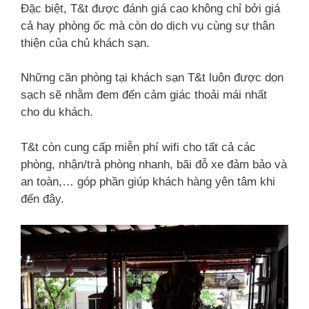
Đặc biệt, T&t được đánh giá cao không chỉ bởi giá
cả hay phòng ốc mà còn do dịch vụ cùng sự thân
thiện của chủ khách sạn.
Những căn phòng tại khách sạn T&t luôn được dọn
sạch sẽ nhằm đem đến cảm giác thoải mái nhất
cho du khách.
T&t còn cung cấp miễn phí wifi cho tất cả các
phòng, nhận/trả phòng nhanh, bãi đỗ xe đảm bảo và
an toàn,… góp phần giúp khách hàng yên tâm khi
đến đây.