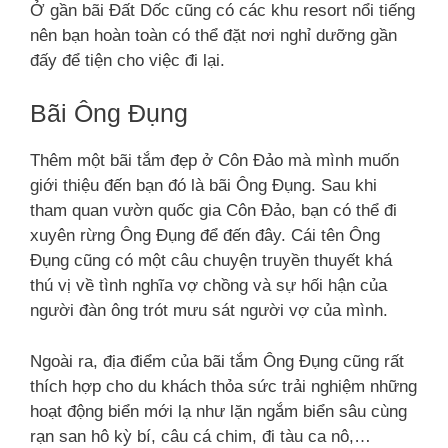
Ở gần bãi Đất Dốc cũng có các khu resort nổi tiếng
nên bạn hoàn toàn có thể đặt nơi nghỉ dưỡng gần
đấy để tiện cho việc đi lại.
Bãi Ông Đụng
Thêm một bãi tắm đẹp ở Côn Đảo mà mình muốn
giới thiệu đến bạn đó là bãi Ông Đụng. Sau khi
tham quan vườn quốc gia Côn Đảo, bạn có thể đi
xuyên rừng Ông Đụng để đến đây. Cái tên Ông
Đụng cũng có một câu chuyện truyền thuyết khá
thú vị về tình nghĩa vợ chồng và sự hối hận của
người đàn ông trót mưu sát người vợ của mình.
Ngoài ra, địa điểm của bãi tắm Ông Đụng cũng rất
thích hợp cho du khách thỏa sức trải nghiệm những
hoạt động biển mới lạ như lặn ngắm biển sâu cùng
rạn san hô kỳ bí, câu cá chim, đi tàu ca nô,…